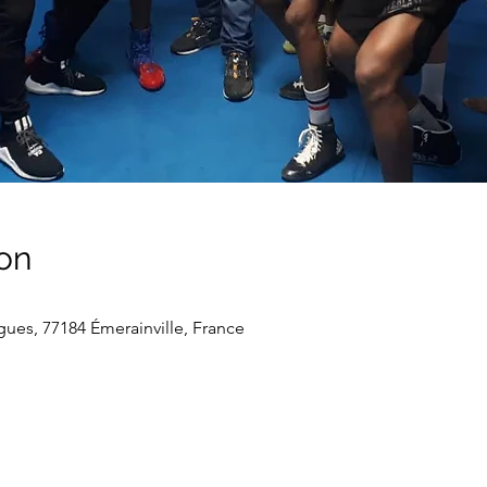
on
gues, 77184 Émerainville, France