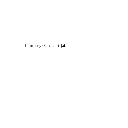
Photo by @art_and_jab
Voir tout
Posts récents