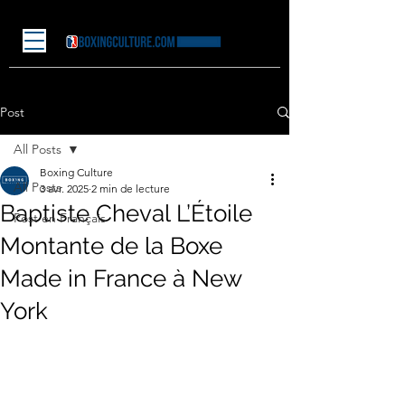
Post
All Posts
Boxing Culture
All Posts
3 avr. 2025
2 min de lecture
Baptiste Cheval L’Étoile
Post en Français
Montante de la Boxe
Made in France à New
York