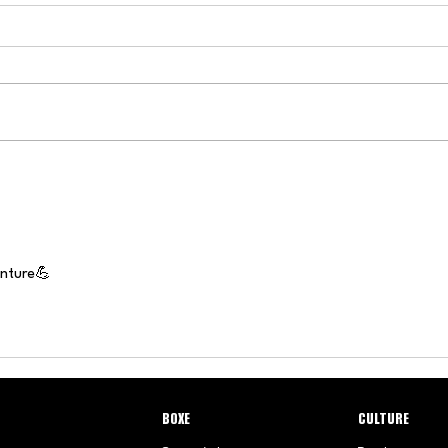
Bastien Martinez : de Paris à
Bapt
New York, la
nouv
métamorphose d’un boxeur
la b
français devenu symbole
de réussite outre-Atlantique
enture💪
BOXE
CULTURE