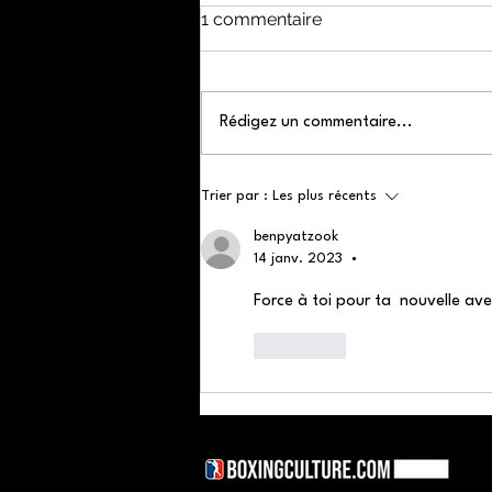
1 commentaire
Rédigez un commentaire...
Comprendre le système
Trier par :
Les plus récents
nerveux central et
l'entrainement.
benpyatzook
14 janv. 2023
•
Force à toi pour ta  nouvelle av
J'aime