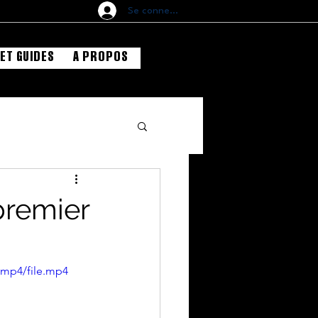
Se connecter
ET GUIDES
A PROPOS
premier
/mp4/file.mp4