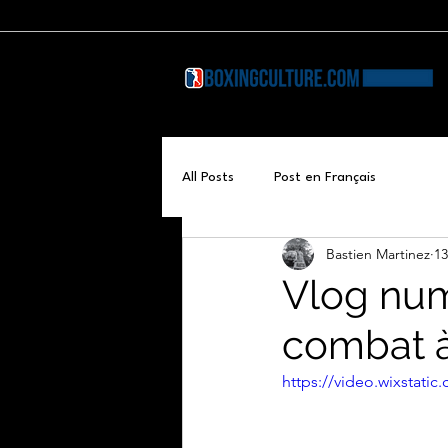
All Posts
Post en Français
Bastien Martinez
13
Vlog num
combat 
https://video.wixstat