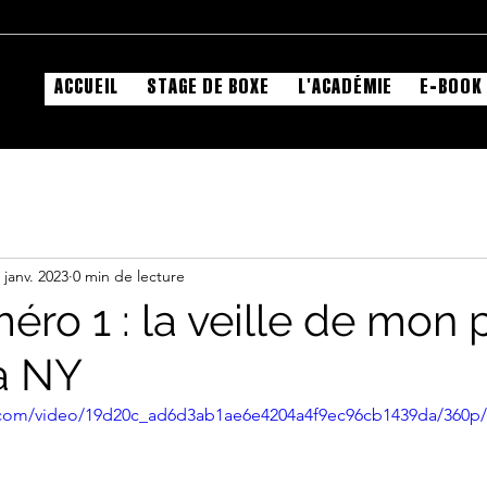
ACCUEIL
STAGE DE BOXE
L'ACADÉMIE
E-BOOK 
 janv. 2023
0 min de lecture
éro 1 : la veille de mon 
à NY
ic.com/video/19d20c_ad6d3ab1ae6e4204a4f9ec96cb1439da/360p