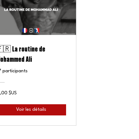
🇷 La routine de
ohammed Ali
7 participants
5,00 $US
Voir les détails