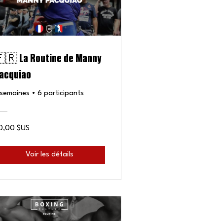
🇷 La Routine de Manny
acquiao
 semaines
•
6 participants
0,00 $US
Voir les détails