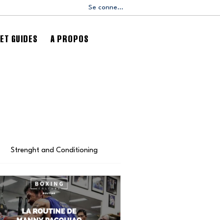
Se connecter
ET GUIDES
A PROPOS
Strenght and Conditioning
En dehors du Ring
Da