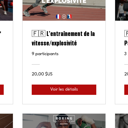
️
🇫🇷 L'entraînement de la

vitesse/explosivité
P
9 participants
3
20,00 $US
2
Voir les détails