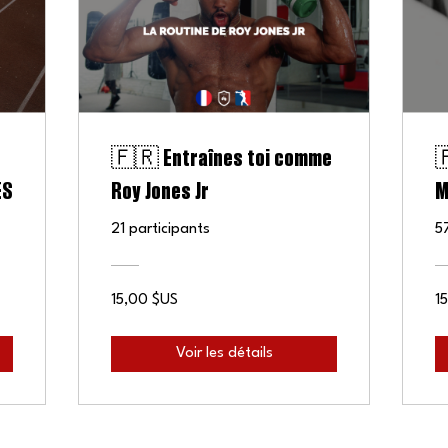
🇫🇷 Entraînes toi comme

ES
Roy Jones Jr
M
21 participants
5
15,00 $US
1
Voir les détails